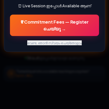
⏰ Live Session ഇപ്പോൾ Available ആണ്
₹9 Commitment Fees — ഇപ്പോൾ
Register ചെയ്യൂ
₹9 Commitment Fees — Register
ചെയ്യൂ →
Commitment Fees:
₹9
(Worth
₹2,999
)
• പരിമിതമായ
സീറ്റുകൾ
വേണ്ട, ഞാൻ സ്വയം ചെയ്തോളാം
38
പേർ
ഇപ്പോൾ ഈ page കാണുന്നു
"
Systemized my homestay business for consistent
income
"
SS
Santhi Sanu
•
₹50L+