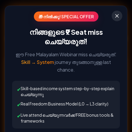
From Skill to SYSTEM
🎁 നിൽക്കൂ! SPECIAL OFFER
Transform your skill and knowledge into a
നിങ്ങളുടെ
₹9 Seat
miss
Consistent Income
with a Structured Digital
ചെയ്യരുത്!
Leadership System
ഈ Free Malayalam Webinar miss ചെയ്യരുത്.
Skill → System
journey തുടങ്ങാനുള്ള last
MASTERCLASS — COMMITMENT FEES ₹9
chance.
നിങ്ങളുടെ Skill → System ആക്കാൻ
തയ്യാറാണോ?
Skill-based income system step-by-step explain
✔
ചെയ്യുന്നു
13
01
51
Real Freedom Business Model (L0 → L3 clarity)
✔
Live attend ചെയ്യുന്നവർക്ക് FREE bonus tools &
HOURS
MINS
SECS
✔
frameworks
Tuesday, 11 August, 11:00 AM IST