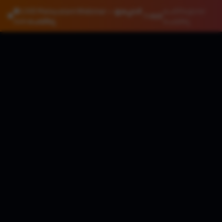
🔴 LIVE Malayalam Webinar — ഇപ്പോൾ
പേർ Register
465
Join ചെയ്യൂ
ചെയ്തു