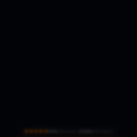
543+
Reviews •
2000+
Members